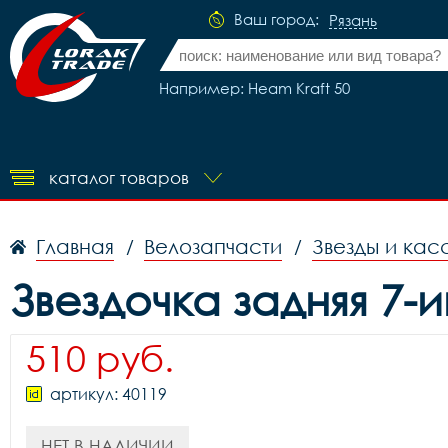
Ваш город:
Рязань
Например: Heam Kraft 50
каталог товаров
Главная
Велозапчасти
Звезды и кас
/
/
Звездочка задняя 7-и
510 руб.
артикул: 40119
НЕТ В НАЛИЧИИ