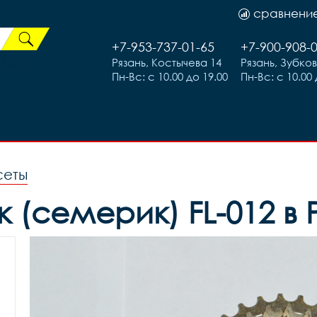
сравнени
+7-953-737-01-65
+7-900-908-
Рязань, Костычева 14
Рязань, Зубко
Пн-Вс: с 10.00 до 19.00
Пн-Вс: с 10.00 
сеты
к (семерик) FL-012 в 