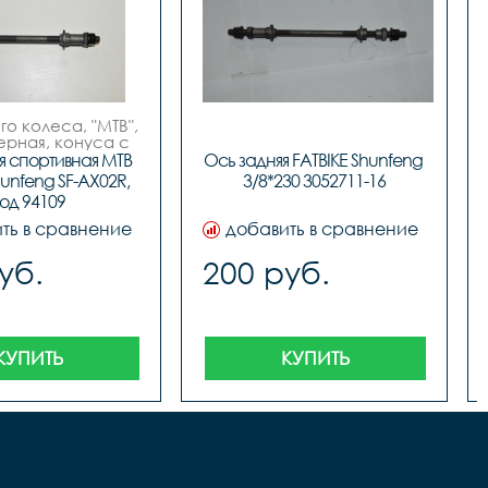
о колеса, "МТВ", 
черная, конуса с 
и, инд. упак. по 
я спортивная MTB 
Ось задняя FATBIKE Shunfeng 
бренд "Shunfeng"
unfeng SF-AX02R, 
3/8*230 3052711-16
од 94109
ть в сравнение
добавить в сравнение
уб.
200 руб.
КУПИТЬ
КУПИТЬ