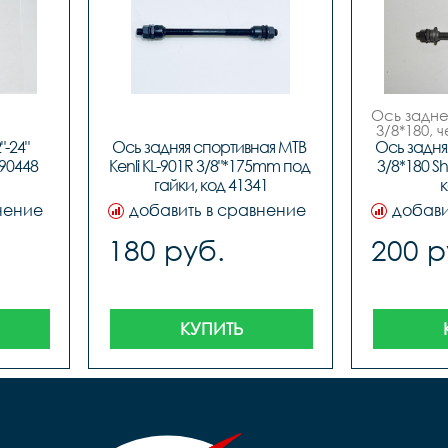
Ось заднег
3/8*180, 
пыльникам
-24" 
Ось задняя спортивная MTB 
Ось задня
12 штук, 
 90448
Kenli KL-901R 3/8"*175mm под 
3/8*180 Sh
гайки, код 41341
к
нение
добавить в сравнение
добави
180 руб.
200 р
КУПИТЬ