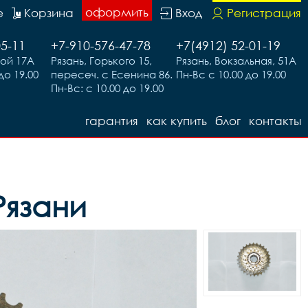
оформить
е
Корзина
Вход
Регистрация
05-11
+7-910-576-47-78
+7(4912) 52-01-19
вой 17А
Рязань, Горького 15,
Рязань, Вокзальная, 51А
до 19.00
пересеч. с Есенина 86.
Пн-Вс с 10.00 до 19.00
Пн-Вс: с 10.00 до 19.00
гарантия
как купить
блог
контакты
Рязани