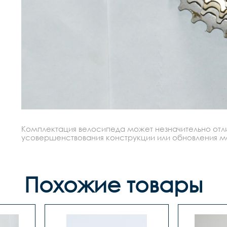
Комплектация велосипеда может незначительно отлич
усовершенствования конструкции или обновления моде
Похожие товары