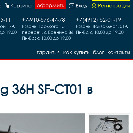
оформить
е
Корзина
Вход
Регистрация
05-11
+7-910-576-47-78
+7(4912) 52-01-19
вой 17А
Рязань, Горького 15,
Рязань, Вокзальная, 51А
до 19.00
пересеч. с Есенина 86.
Пн-Вс с 10.00 до 19.00
Пн-Вс: с 10.00 до 19.00
гарантия
как купить
блог
контакты
g 36H SF-CT01 в