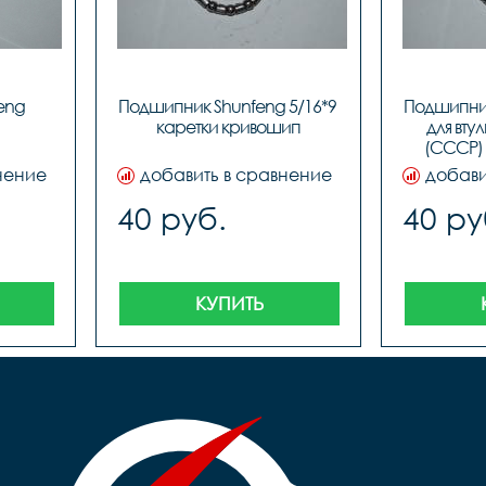
ng 
Подшипник Shunfeng 5/16*9 
Подшипник
каретки кривошип
для втул
(СССР) 
нение
добавить в сравнение
добави
40 руб.
40 ру
КУПИТЬ