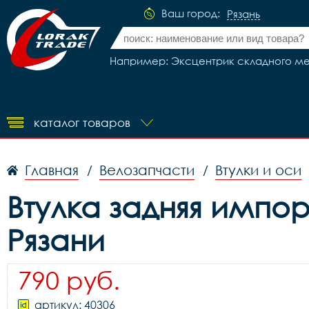
Ваш город:
Рязань
Например: Эксцентрик складного ме
каталог товаров
Главная
Велозапчасти
Втулки и оси
/
/
Втулка задняя импор
Рязани
790 руб.
артикул: 40306