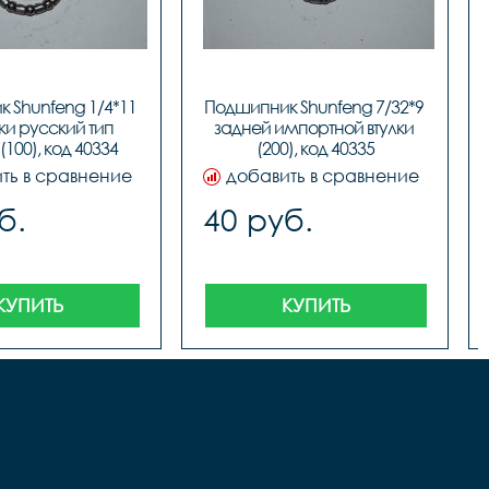
 Shunfeng 1/4*11 
Подшипник Shunfeng 7/32*9 
ки русский тип 
задней импортной втулки 
(100), код 40334
(200), код 40335
ть в сравнение
добавить в сравнение
б.
40 руб.
КУПИТЬ
КУПИТЬ