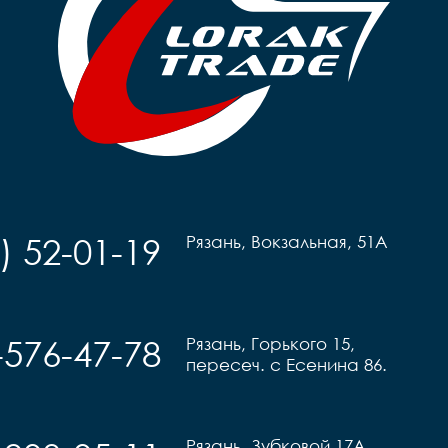
) 52-01-19
Рязань, Вокзальная, 51А
-576-47-78
Рязань, Горького 15,
пересеч. с Есенина 86.
Рязань, Зубковой 17А