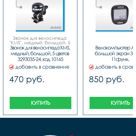
Звонок для велосипеда 
"KMS", медный, большой, 5 
цветов (син/черн, красн/
Звонок для велосипеда KMS, 
Велокомпьютер AS
черн, золот/черн, бело/
медный, большой, 5 цветов 
большой экран 330
черн, черн/черн), инд. 
3293035-24, код 10165
11функ.
упак. (блистер).
добавить в сравнение
добавить в срав
470 руб.
850 руб.
КУПИТЬ
КУПИТЬ