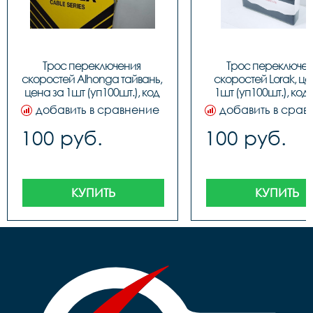
Трос переключения 
Трос переключен
скоростей Alhonga тайвань, 
скоростей Lorak, цен
цена за 1шт (уп100шт.), код 
1шт (уп100шт.), код
40708
добавить в сравнение
добавить в срав
100 руб.
100 руб.
КУПИТЬ
КУПИТЬ