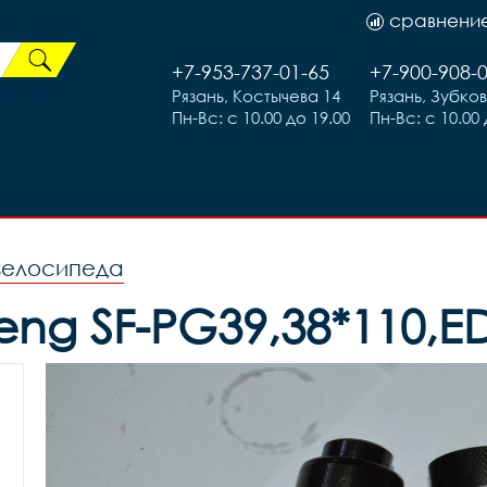
сравнени
+7-953-737-01-65
+7-900-908-
Рязань, Костычева 14
Рязань, Зубко
Пн-Вс: с 10.00 до 19.00
Пн-Вс: с 10.00 
 велосипеда
ng SF-PG39,38*110,ED