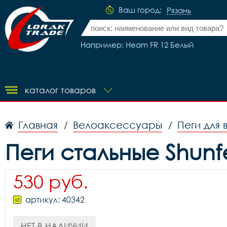
Ваш город:
Рязань
Например: Heam FR 12 Белый
каталог товаров
Главная
Велоаксессуары
Пеги для
/
/
Пеги стальные Shunfe
530 руб.
артикул: 40342
НЕТ В НАЛИЧИИ