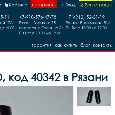
оформить
е
Корзина
Вход
Регистрация
05-11
+7-910-576-47-78
+7(4912) 52-01-19
вой 17А
Рязань, Горького 15,
Рязань, Вокзальная, 51А
до 19.00
пересеч. с Есенина 86.
Пн-Вс с 10.00 до 19.00
Пн-Вс: с 10.00 до 19.00
гарантия
как купить
блог
контакты
, код 40342 в Рязани