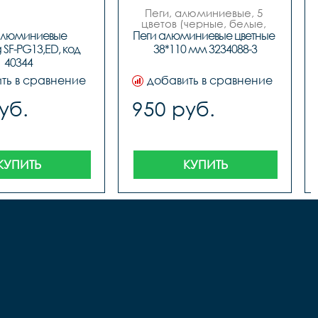
Пеги, алюминиевые, 5 
цветов (черные, белые, 
синие, красные, зеленые), 
алюминиевые 
Пеги алюминиевые цветные 
размер 38мм х 110мм.
SF-PG13,ED, код 
38*110 мм 3234088-3
40344
ть в сравнение
добавить в сравнение
уб.
950 руб.
КУПИТЬ
КУПИТЬ