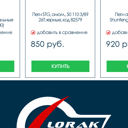
Пеги STG, алюм., 50 110 3/8?
Пеги 
льные 
26T,черные, код 82579
Shunfeng 
0)
нение
добавить в сравнение
добави
850 руб.
920 р
КУПИТЬ