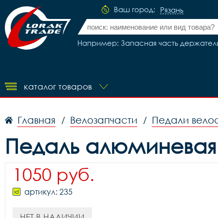
Ваш город:
Рязань
Например: Запасная часть держатель 
каталог товаров
Главная
Велозапчасти
Педали вело
/
/
Педаль алюминевая F
1050 руб.
артикул: 235
НЕТ В НАЛИЧИИ