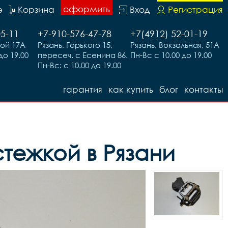
оформить
е
Корзина
Вход
Регистрация
05-11
+7-910-576-47-78
+7(4912) 52-01-19
вой 17А
Рязань, Горького 15,
Рязань, Вокзальная, 51А
до 19.00
пересеч. с Есенина 86.
Пн-Вс с 10.00 до 19.00
Пн-Вс: с 10.00 до 19.00
гарантия
как купить
блог
контакты
стежкой в Рязани