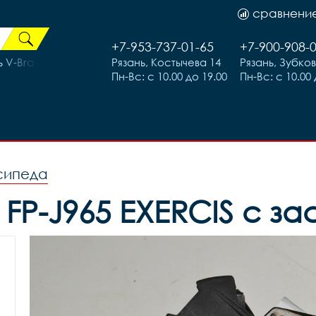
сравнени
+7-953-737-01-65
+7-900-908-
V-Brake, код 40576
Рязань, Костычева 14
Рязань, Зубко
Пн-Вс: с 10.00 до 19.00
Пн-Вс: с 10.00 
сипеда
P-J965 EXERCIS с за