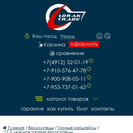
Ваш город:
Рязань
оформить
Корзина
сравнение
+7(4912) 52-01-19
i
+7-910-576-47-78
i
+7-900-908-05-11
i
+7-953-737-01-65
i
каталог товаров
гарантия
как купить
блог
контакты
Главная
/
Велосипеды
/
Горные хардтейлы
/
27.5 дюймов горные велосипеды