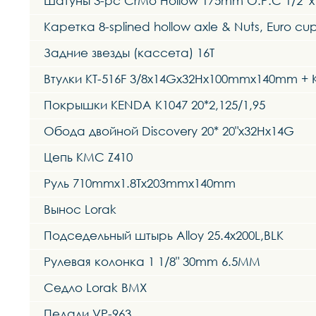
Шатуны 3-pc CrMo Hollow 175mm O.P.C 1/2“x1
Каретка 8-splined hollow axle & Nuts, Euro cup
Задние звезды (кассета) 16Т
Втулки KT-516F 3/8x14Gx32Hx100mmx140mm +
Покрышки KENDA K1047 20*2,125/1,95
Обода двойной Discovery 20* 20"x32Hx14G
Цепь KMC Z410
Руль 710mmx1.8Tx203mmx140mm
Вынос Lorak
Подседельный штырь Alloy 25.4x200L,BLK
Рулевая колонка 1 1/8" 30mm 6.5MM
Седло Lorak BMX
Педали VP-963