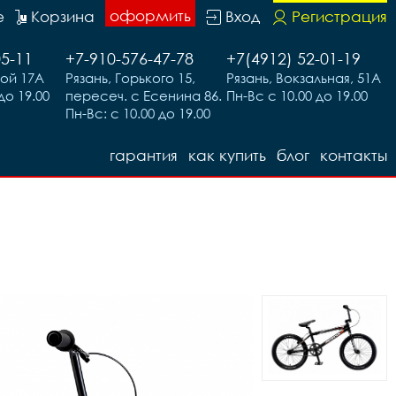
оформить
е
Корзина
Вход
Регистрация
05-11
+7-910-576-47-78
+7(4912) 52-01-19
вой 17А
Рязань, Горького 15,
Рязань, Вокзальная, 51А
до 19.00
пересеч. с Есенина 86.
Пн-Вс с 10.00 до 19.00
Пн-Вс: с 10.00 до 19.00
гарантия
как купить
блог
контакты