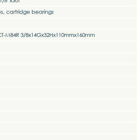
/8”x30T
s, cartridge bearings
 KT-M84R 3/8x14Gx32Hx110mmx160mm