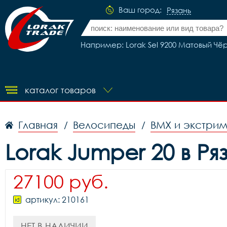
Ваш город:
Рязань
Например: Lorak Sel 9200 Матовый Чё
каталог товаров
Главная
Велосипеды
BMX и экстри
/
/
Lorak Jumper 20 в Ря
27100 руб.
артикул: 210161
НЕТ В НАЛИЧИИ