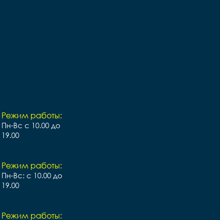
внешней полосой	

Обода 		алюминий 
белый	

Цепь		KMC Z410	

Руль 		Lorak Steel	

Вынос 		Steel	

Подседельный штырь 		
Lorak Steel	

Седло 		Lorak white	

Педали 		пластик	

Вес 		9.5 кг	
Режим работы:
Пн-Вс с 10.00 до
19.00
Режим работы:
Пн-Вс: с 10.00 до
19.00
Режим работы: