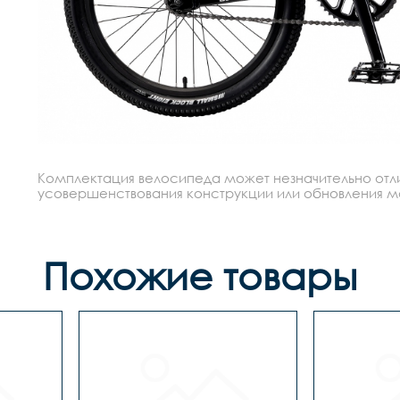
Комплектация велосипеда может незначительно отлич
усовершенствования конструкции или обновления моде
Похожие товары