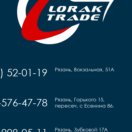
) 52-01-19
Рязань, Вокзальная, 51А
-576-47-78
Рязань, Горького 15,
пересеч. с Есенина 86.
Рязань, Зубковой 17А