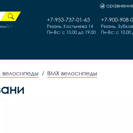
сравнени
+7-953-737-01-65
+7-900-908-
рный/Коричневый 17р (на раму 155-173)
Рязань, Костычева 14
Рязань, Зубко
Пн-Вс: с 10.00 до 19.00
Пн-Вс: с 10.00 
м велосипеды
BMX велосипеды
/
зани