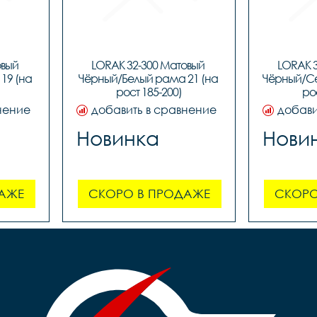
вый 
LORAK 32-300 Матовый 
LORAK 3
9 (на 
Чёрный/Белый рама 21 (на 
Чёрный/Се
рост 185-200)
ро
нение
добавить в сравнение
добави
Новинка
Нови
АЖЕ
СКОРО В ПРОДАЖЕ
СКОРО