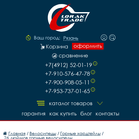
Ваш город:
Рязань
оформить
Корзина
сравнение
+7(4912) 52-01-19
i
+7-910-576-47-78
i
+7-900-908-05-11
i
+7-953-737-01-65
i
каталог товаров
гарантия
как купить
блог
контакты
Главная
/
Велосипеды
/
Горные хардтейлы
/
26 дюймов горные велосипеды