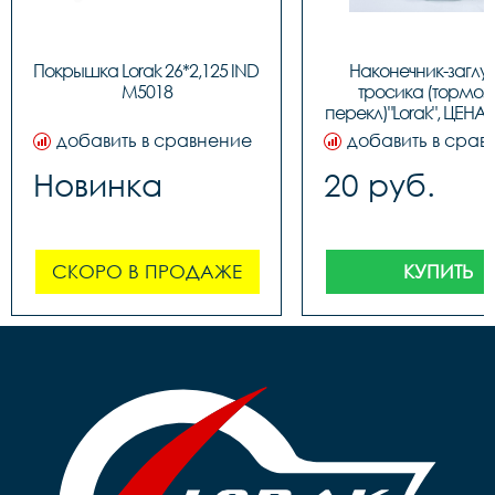
Покрышка Lorak 26*2,125 IND 
Наконечник-заглу
M5018
тросика (тормозн
перекл)"Lorak", ЦЕНА З
(100шт в бутылк
добавить в сравнение
добавить в срав
Новинка
20 руб.
СКОРО В ПРОДАЖЕ
КУПИТЬ