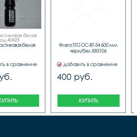
астиковая белая

код.40423
астиковая белая
Фляга STG DC-BT-54 600 мм 
черн/бел X83106
ть в сравнение
добавить в сравнение
уб.
400 руб.
КУПИТЬ
КУПИТЬ