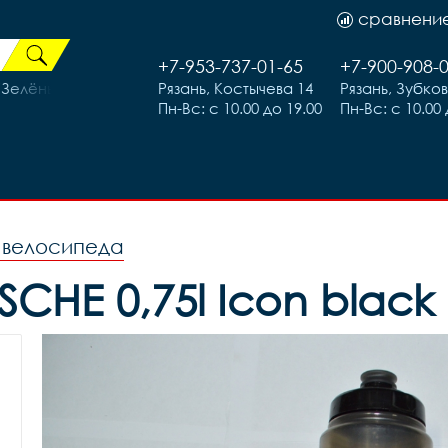
сравнени
+7-953-737-01-65
+7-900-908-
Зелёный рама 19 (на рост 171-182)
Рязань, Костычева 14
Рязань, Зубко
Пн-Вс: с 10.00 до 19.00
Пн-Вс: с 10.00 
я велосипеда
CHE 0,75l Icon black 