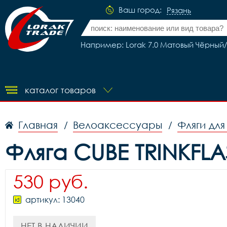
Ваш город:
Рязань
Например: Lorak 7.0 Матовый Чёрный/
каталог товаров
Главная
Велоаксессуары
Фляги дл
/
/
Фляга CUBE TRINKFLAS
530 руб.
артикул: 13040
НЕТ В НАЛИЧИИ