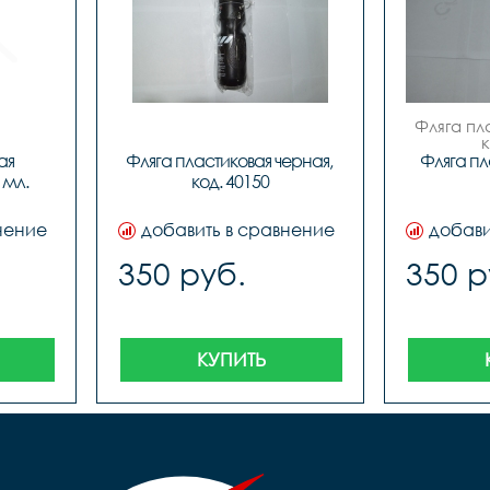
Фляга пл
 
я 
Фляга пластиковая черная, 
Фляга пл
мл. 
код. 40150
нение
добавить в сравнение
добави
350 руб.
350 р
КУПИТЬ