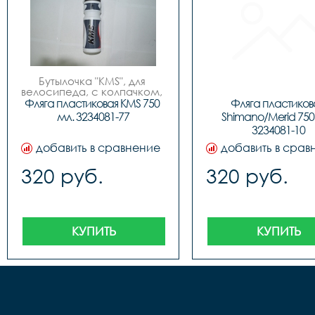
Бутылочка "KMS", для 
велосипеда, с колпачком, 
пластиковая, 750мл, 3 
Фляга пластиковая KMS 750 
Фляга пластикова
цвета (бело/синие, бело/
мл. 3234081-77
Shimano/Merid 750 
красные, бело/зеленые), 
3234081-10
фирменный дизайн.
добавить в сравнение
добавить в срав
320 руб.
320 руб.
КУПИТЬ
КУПИТЬ