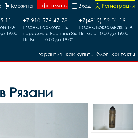
оформить
е
Корзина
Вход
Регистрация
05-11
+7-910-576-47-78
+7(4912) 52-01-19
вой 17А
Рязань, Горького 15,
Рязань, Вокзальная, 51А
до 19.00
пересеч. с Есенина 86.
Пн-Вс с 10.00 до 19.00
Пн-Вс: с 10.00 до 19.00
гарантия
как купить
блог
контакты
в Рязани