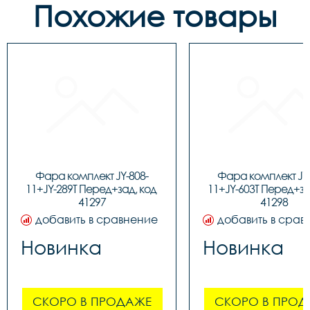
Похожие товары
Фара комплект JY-808-
Фара комплект JY-
11+JY-289T Перед+зад, код 
11+JY-603T Перед+зад
41297
41298
добавить в сравнение
добавить в срав
Новинка
Новинка
СКОРО В ПРОДАЖЕ
СКОРО В ПРОД