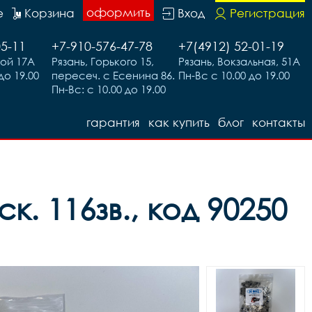
оформить
е
Корзина
Вход
Регистрация
05-11
+7-910-576-47-78
+7(4912) 52-01-19
вой 17А
Рязань, Горького 15,
Рязань, Вокзальная, 51А
до 19.00
пересеч. с Есенина 86.
Пн-Вс с 10.00 до 19.00
Пн-Вс: с 10.00 до 19.00
гарантия
как купить
блог
контакты
к. 116зв., код 90250