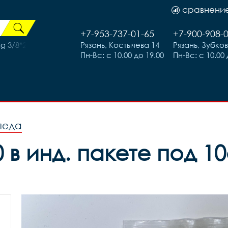
сравнени
+7-953-737-01-65
+7-900-908-
g 3/8*230 3052711-16
Рязань, Костычева 14
Рязань, Зубко
Пн-Вс: с 10.00 до 19.00
Пн-Вс: с 10.00 
педа
в инд. пакете под 10с