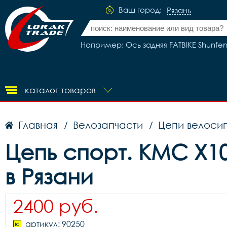
Ваш город:
Рязань
Например: Ось задняя FATBIKE Shunfen
каталог товаров
Главная
Велозапчасти
Цепи велоси
/
/
Цепь cпорт. КМС X10 
в Рязани
2400 руб.
артикул: 90250