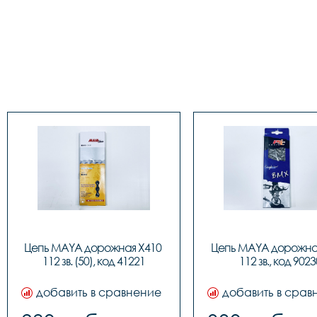
Цепь MAYA дорожная X410 
Цепь MAYA дорожная
112 зв. (50), код 41221
112 зв., код 9023
добавить в сравнение
добавить в срав