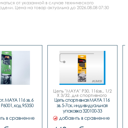
аться от указанной в случае технического
ли. Цена на товар актуальна до 2026.08.08 07:30
Цепь "MAYA" Р30, 116зв., 1/2 
X 3/32, для спортивного 
велосипеда 5-7ск., 
. MAYA 116 зв. 6 
Цепь cпортивная MAYA 116 
совместимость с цепями 
 P6001, код 95350
зв. 5-7ск. индивидуальная 
"КМС" Z33, с замком,завод 
упаковка 320100-33
"MAYA", инд. упаковка, 
новый русский дизайн.
ть в сравнение
добавить в сравнение