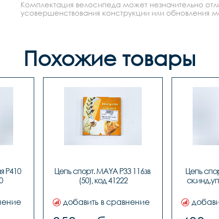
Комплектация велосипеда может незначительно отлич
усовершенствования конструкции или обновления моде
Похожие товары
 P410 
Цепь cпорт. MAYA P33 116зв 
Цепь cпорт
0
(50), код 41222
ск.инд.уп
нение
добавить в сравнение
добави